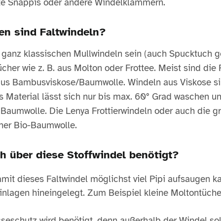
te Snappis oder andere Windelklammern.
en sind Faltwindeln?
 ganz klassischen Mullwindeln sein (auch Spucktuch g
her wie z. B. aus Molton oder Frottee. Meist sind die 
us Bambusviskose/Baumwolle. Windeln aus Viskose si
s Material lässt sich nur bis max. 60° Grad waschen un
 Baumwolle. Die Lenya Frottierwindeln oder auch die g
ner Bio-Baumwolle.
ch über diese Stoffwindel benötigt?
amit dieses Faltwindel möglichst viel Pipi aufsaugen k
inlagen hineingelegt. Zum Beispiel kleine Moltontüche
seschutz wird benötigt, denn außerhalb der Windel soll 