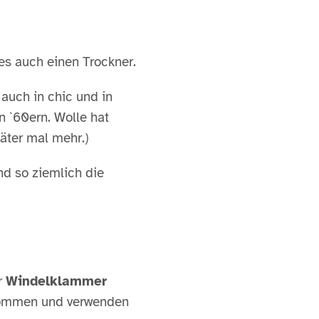
 es auch einen Trockner.
auch in chic und in
 `60ern. Wolle hat
päter mal mehr.)
nd so ziemlich die
r
Windelklammer
ekommen und verwenden