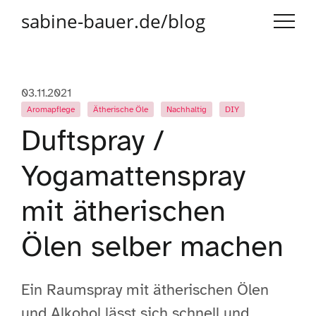
sabine-bauer.de/blog
03.11.2021
Aromapflege
Ätherische Öle
Nachhaltig
DIY
Duftspray /
Yogamattenspray
mit ätherischen
Ölen selber machen
Ein Raumspray mit ätherischen Ölen
und Alkohol lässt sich schnell und